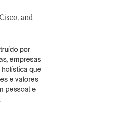
isco, and 
ruído por 
as, empresas 
holística que 
s e valores 
m pessoal e 
.