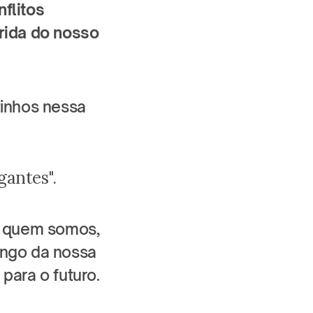
flitos 
ida do nosso 
nhos nessa 
gantes".
 quem somos, 
ngo da nossa 
para o futuro.