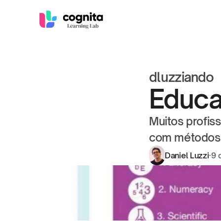
dluzziando
Educa
Muitos profis
com métodos a
Daniel Luzzi
·
9 