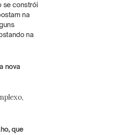
se constrói 
postam na 
guns 
ostando na 
 nova 
plexo, 
o, que 