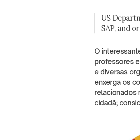
US Departme
SAP, and or
O interessante
professores e
e diversas or
enxerga os co
relacionados 
cidadã; consi