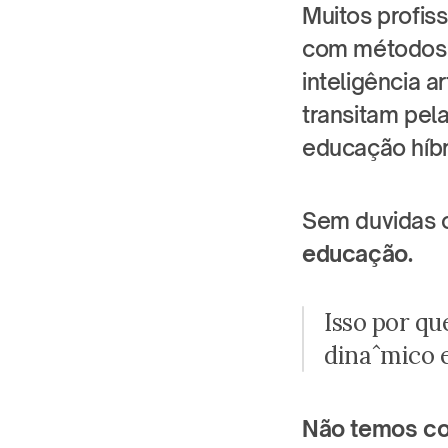
Muitos profis
com métodos a
inteligência a
transitam pela
educação híbri
Sem duvidas o
educação.
Isso por qu
dinâmico e
Não temos co