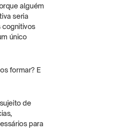
porque alguém 
va seria 
cognitivos 
m único 
os formar? E 
ujeito de 
as, 
essários para 