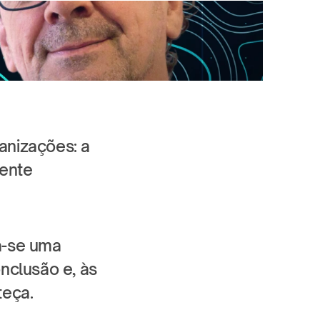
nizações: a 
ente 
-se uma 
clusão e, às 
teça.