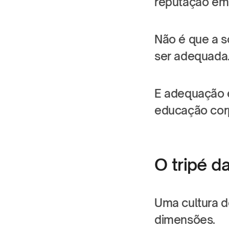
reputação em 
Não é que a s
ser adequada
E adequação é
educação corp
O tripé 
Uma cultura d
dimensões.