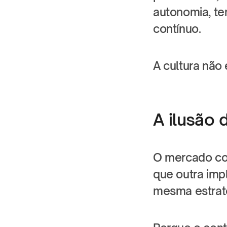
autonomia, te
contínuo.
A cultura não 
A ilusão 
O mercado co
que outra imp
mesma estraté