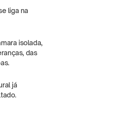
 liga na 
mara isolada, 
ranças, das 
as.
al já 
ltado.