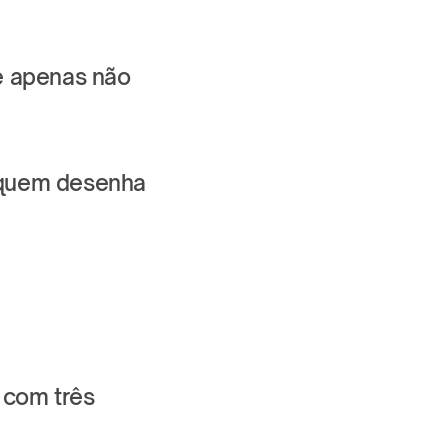
e apenas não 
 quem desenha 
com três 