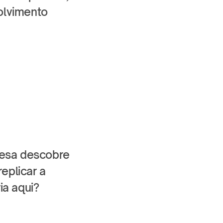
lvimento 
esa descobre 
plicar a 
ia aqui?