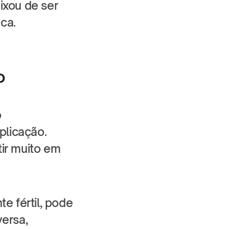
xou de ser 
ca.
o
 
licação. 
ir muito em 
e fértil, pode 
ersa, 