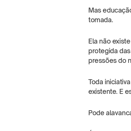
Mas educação
tomada.
Ela não exist
protegida das 
pressões do n
Toda iniciati
existente. E e
Pode alavanca