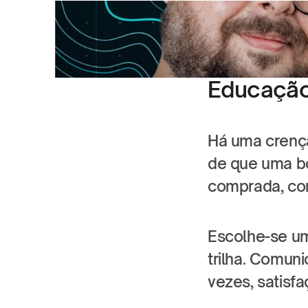
Educação
Há uma crença
de que uma bo
comprada, con
Escolhe-se um
trilha. Comun
vezes, satisf