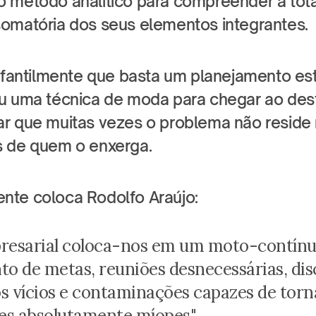
 método analítico para compreender a tota
omatória dos seus elementos integrantes.
infantilmente que basta um planejamento est
u uma técnica de moda para chegar ao desti
r que muitas vezes o problema não reside n
s de quem o enxerga.
nte coloca Rodolfo Araújo:
resarial coloca-nos em um moto-contínuo
 de metas, reuniões desnecessárias, disc
s vícios e contaminações capazes de torna
es absolutamente míopes".