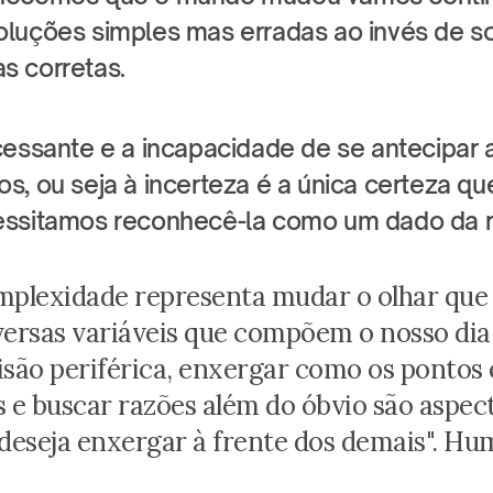
luções simples mas erradas ao invés de so
s corretas.
cessante e a incapacidade de se antecipar a
s, ou seja à incerteza é a única certeza qu
essitamos reconhecê-la como um dado da r
omplexidade representa mudar o olhar que
versas variáveis que compõem o nosso dia-
isão periférica, enxergar como os pontos 
s e buscar razões além do óbvio são aspect
eseja enxergar à frente dos demais". Hu