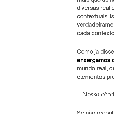
diversas rea
contextuais. 
verdadeiramen
cada contexto
Como ja disse 
enxergamos 
mundo real, d
elementos pró
Nosso céreb
Se não recon