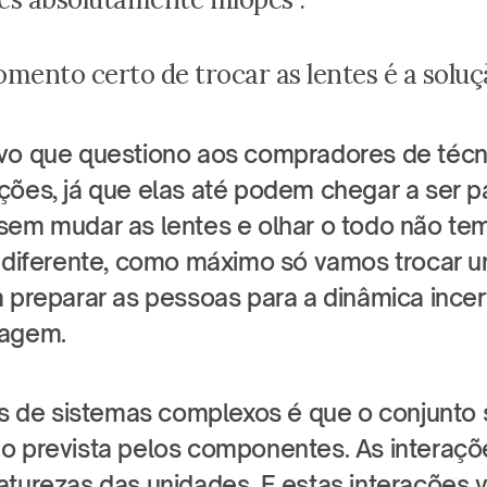
mento certo de trocar as lentes é a soluç
vo que questiono aos compradores de técni
ções, já que elas até podem chegar a ser pa
sem mudar as lentes e olhar o todo não te
o diferente, como máximo só vamos trocar u
m preparar as pessoas para a dinâmica incer
sagem.
rás de sistemas complexos é que o conjunto 
o prevista pelos componentes. As interaçõ
aturezas das unidades. E estas interações v