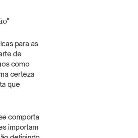
ão"
cas para as 
rte de 
mos como 
ma certeza 
ta que 
se comporta 
es importam 
ão definindo 