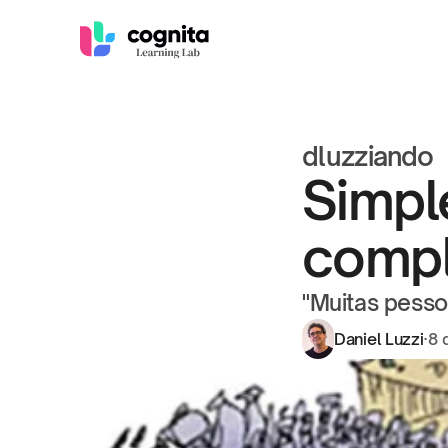
dluzziando
Simpl
comp
"Muitas pesso
Daniel Luzzi
·
8 