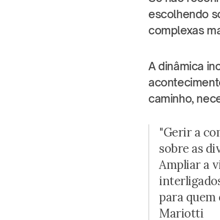
escolhendo so
complexas ma
A dinâmica in
acontecimento
caminho, nec
"Gerir a c
sobre as di
Ampliar a v
interligado
para quem d
Mariotti