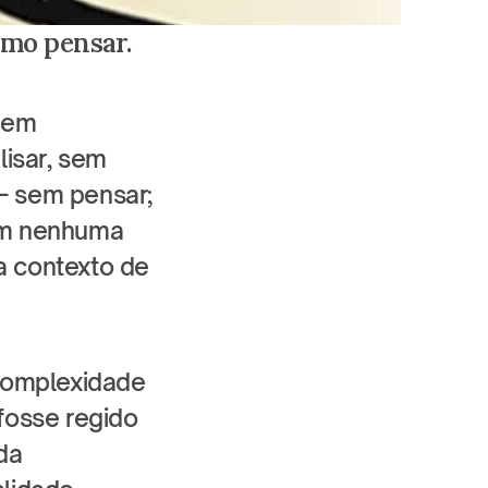
imo pensar.
sem 
lisar, sem 
– sem pensar; 
em nenhuma 
a contexto de 
complexidade 
osse regido 
a 