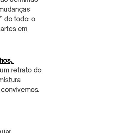
mudanças 
 do todo: o 
artes em 
os, 
m retrato do 
istura 
 convivemos.
uar 