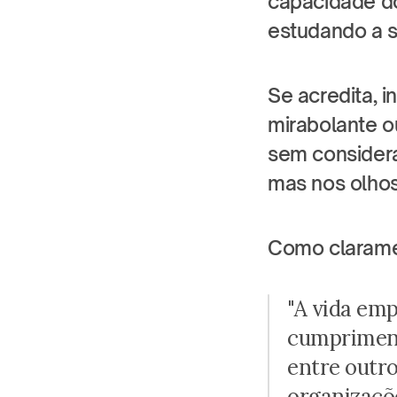
capacidade do
estudando a s
Se acredita, 
mirabolante o
sem considera
mas nos olho
Como clarame
"A vida emp
cumprimento
entre outro
organizaçõ