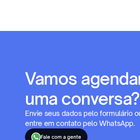
Vamos agendar
uma conversa?
Envie seus dados pelo formulário ou
entre em contato pelo WhatsApp.
Fale com a gente