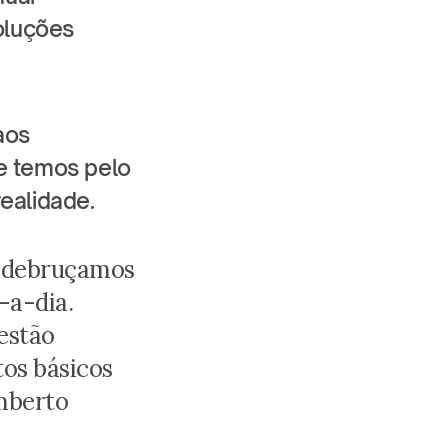
luções 
os 
e temos pelo 
ealidade.
 debruçamos 
a-dia. 
estão 
os básicos 
mberto 