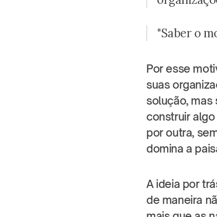
"Saber o mo
Por esse moti
suas organiza
solução, mas 
construir alg
por outra, se
domina a pai
A ideia por t
de maneira nã
mais que as n